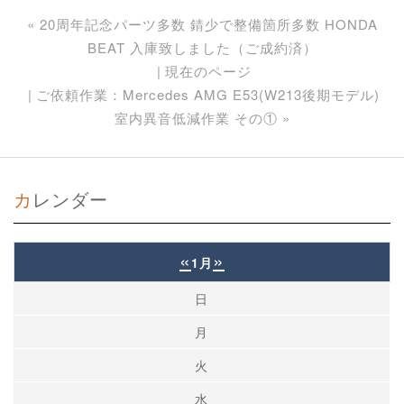
«
20周年記念パーツ多数 錆少で整備箇所多数 HONDA
BEAT 入庫致しました（ご成約済）
現在のページ
ご依頼作業：Mercedes AMG E53(W213後期モデル)
室内異音低減作業 その①
»
カレンダー
«
»
1月
日
月
火
水