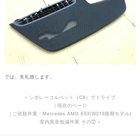
では、失礼致します。
«
シボレーコルベット（C8）でドライブ
現在のページ
ご依頼作業：Mercedes AMG E53(W213後期モデル)
室内異音低減作業 その②
»