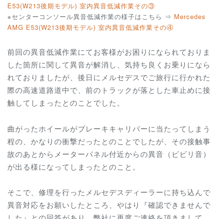
E53(W213後期モデル) 室内異音低減作業その③
※センターコンソール異音低減作業の様子はこちら ⇒
Mercedes
AMG E53(W213後期モデル) 室内異音低減作業その④
前回の異音低減作業にてお客様がお困りになられておりま
した箇所に関して異音が解消し、気持ち良くお乗りになら
れておりましたが、後日にメルセデスでご旅行に行かれた
際の高速道路道中で、前のトラックが落とした車止めに接
触してしまったとのことでした。
曲がったホイールがブレーキキャリパーに当たってしまう
程の、かなりの衝撃だったとのことでしたが、その接触事
故のあとからメーターパネル付近からの異音（ビビリ音）
が出る様になってしまったとのこと。
そこで、修理を行ったメルセデスディーラーに持ち込んで
異音対応をお願いしたところ、やはり『確認できませんで
した』との回答があり、弊社に再度ご連絡を頂きまして、