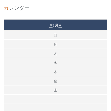
カレンダー
«
»
3月
日
月
火
水
木
金
土