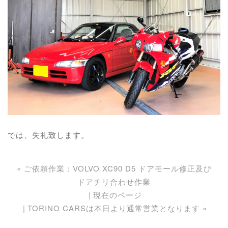
では、失礼致します。
«
ご依頼作業：VOLVO XC90 D5 ドアモール修正及び
ドアチリ合わせ作業
現在のページ
TORINO CARSは本日より通常営業となります
»