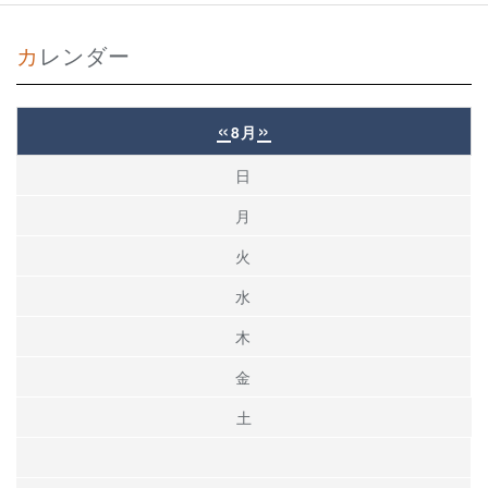
カレンダー
«
»
8月
日
月
火
水
木
金
土