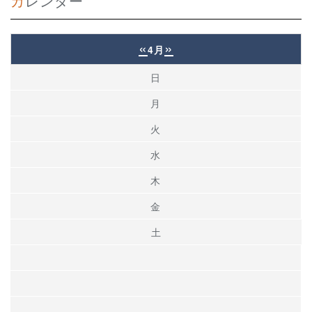
カレンダー
«
»
4月
日
月
火
水
木
金
土