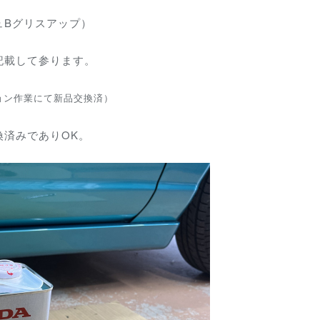
ュBグリスアップ）
記載して参ります。
ョン作業にて新品交換済）
換済みでありOK。