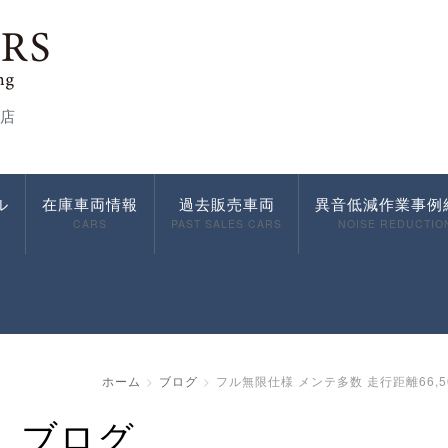
店
ル
在庫車両情報
過去販売車両
異音低減作業事例
CARS
PAST SALES CARS
NOISE REDUCTIO
ホーム
ブログ
フル無限仕様 メンテ多数 走行距離66,500k
ブログ