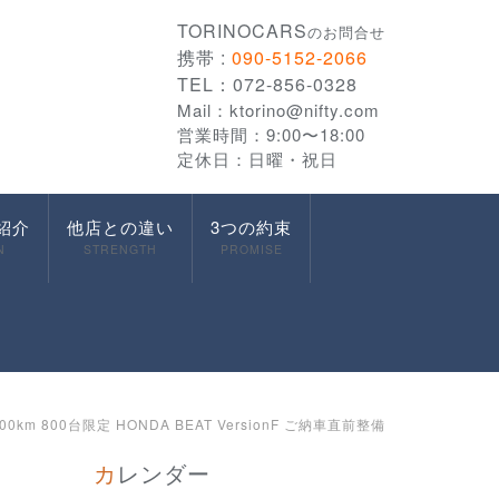
TORINOCARS
のお問合せ
携帯 :
090-5152-2066
TEL：072-856-0328
Mail：
ktorino@nifty.com
営業時間：9:00〜18:00
定休日：日曜・祝日
紹介
他店との違い
3つの約束
N
STRENGTH
PROMISE
m 800台限定 HONDA BEAT VersionF ご納車直前整備
カレンダー