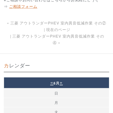
⇒
ご相談フォーム
«
三菱 アウトランダーPHEV 室内異音低減作業 その②
現在のページ
三菱 アウトランダーPHEV 室内異音低減作業 その
④
»
カレンダー
«
»
6月
日
月
火