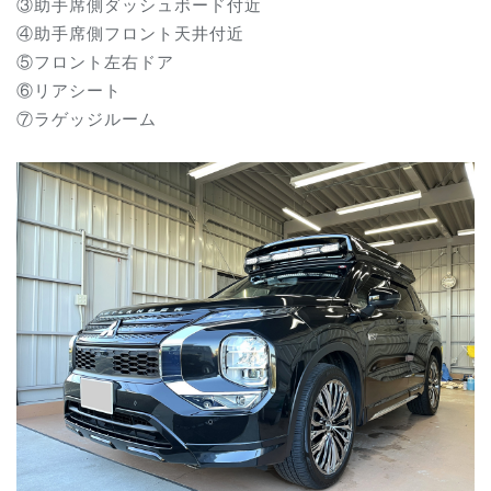
③助手席側ダッシュボード付近
④助手席側フロント天井付近
⑤フロント左右ドア
⑥リアシート
⑦ラゲッジルーム