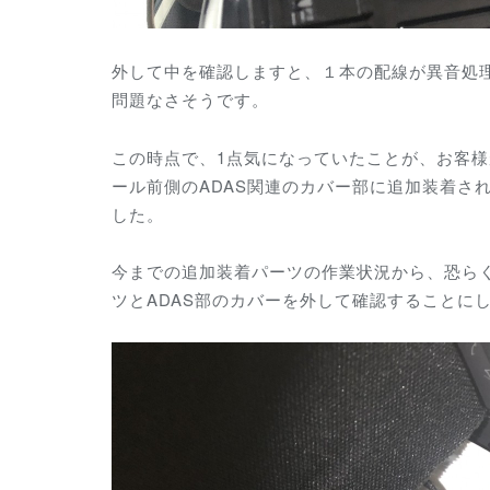
外して中を確認しますと、１本の配線が異音処
問題なさそうです。
この時点で、1点気になっていたことが、お客
ール前側のADAS関連のカバー部に追加装着さ
した。
今までの追加装着パーツの作業状況から、恐ら
ツとADAS部のカバーを外して確認することに