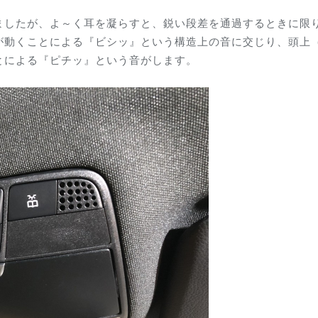
ましたが、よ～く耳を凝らすと、鋭い段差を通過するときに限
が動くことによる『ビシッ』という構造上の音に交じり、頭上
とによる『ピチッ』という音がします。