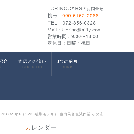
TORINOCARS
のお問合せ
携帯 :
090-5152-2066
TEL：072-856-0328
Mail：
ktorino@nifty.com
営業時間：9:00〜18:00
定休日：日曜・祝日
紹介
他店との違い
3つの約束
N
STRENGTH
PROMISE
 C63S Coupe（C205後期モデル） 室内異音低減作業 その④
カレンダー