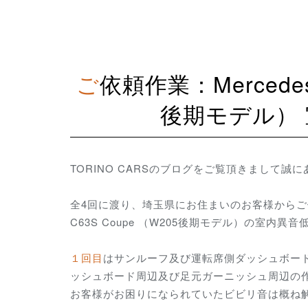
ご依頼作業：MercedesBenz AMG C63S Coupe（C205
後期モデル）
TORINO CARSのブログをご覧頂きまして誠
全4回に渡り、埼玉県にお住まいのお客様からご依頼
C63S Coupe （W205後期モデル）の室内
１回目
はサンルーフ及び運転席側ダッシュボー
ッシュボード周辺及び足元ガーニッシュ周辺の
お客様がお困りになられていたビビリ音は概ね