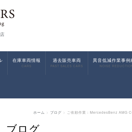
店
ル
在庫車両情報
過去販売車両
異音低減作業事例
CARS
PAST SALES CARS
NOISE REDUCTIO
ホーム
ブログ
ご依頼作業：MercedesBenz AMG
ブログ