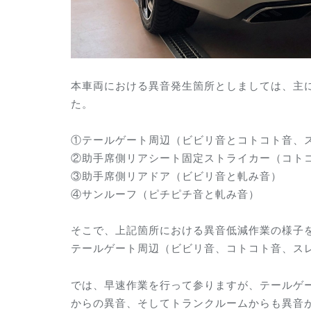
本車両における異音発生箇所としましては、主
た。
①テールゲート周辺（ビビリ音とコトコト音、
②助手席側リアシート固定ストライカー（コト
③助手席側リアドア（ビビリ音と軋み音）
④サンルーフ（ピチピチ音と軋み音）
そこで、上記箇所における異音低減作業の様子
テールゲート周辺（ビビリ音、コトコト音、ス
では、早速作業を行って参りますが、テールゲ
からの異音、そしてトランクルームからも異音