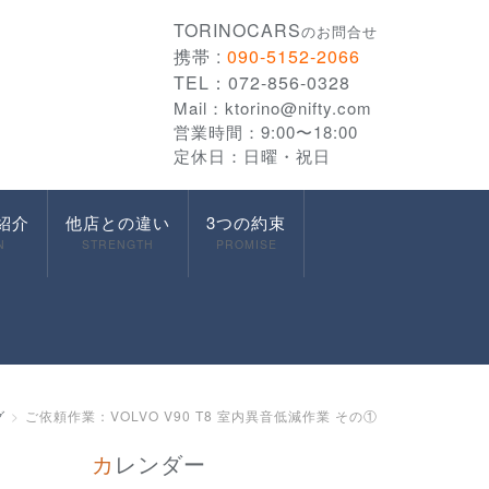
TORINOCARS
のお問合せ
携帯 :
090-5152-2066
TEL：072-856-0328
Mail：
ktorino@nifty.com
営業時間：9:00〜18:00
定休日：日曜・祝日
紹介
他店との違い
3つの約束
N
STRENGTH
PROMISE
グ
ご依頼作業：VOLVO V90 T8 室内異音低減作業 その①
カレンダー