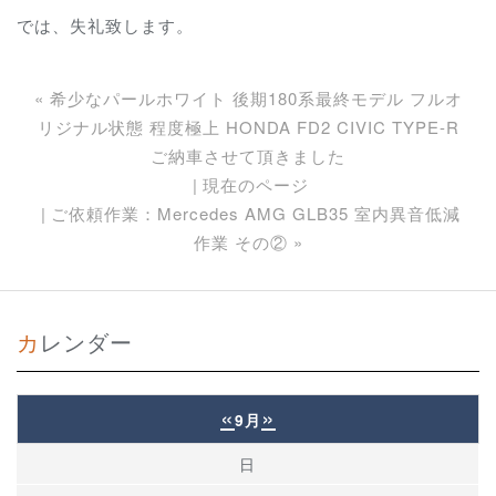
では、失礼致します。
«
希少なパールホワイト 後期180系最終モデル フルオ
リジナル状態 程度極上 HONDA FD2 CIVIC TYPE-R
ご納車させて頂きました
現在のページ
ご依頼作業：Mercedes AMG GLB35 室内異音低減
作業 その②
»
カレンダー
«
»
9月
日