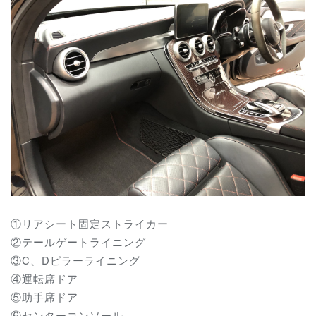
①リアシート固定ストライカー
②テールゲートライニング
③C、Dピラーライニング
④運転席ドア
⑤助手席ドア
⑥センターコンソール