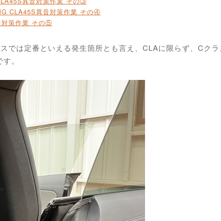
G CLA45S異音対策作業 その③
 AMG CLA45S異音対策作業 その④
S異音対策作業 その⑤
スでは定番といえる発生箇所とも言え、CLAに限らず、Cクラ
です。