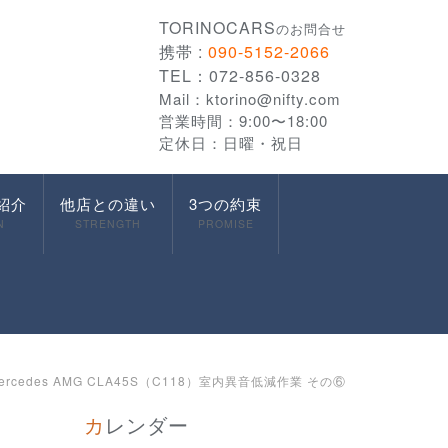
TORINOCARS
のお問合せ
携帯 :
090-5152-2066
TEL：072-856-0328
Mail：
ktorino@nifty.com
営業時間：9:00〜18:00
定休日：日曜・祝日
紹介
他店との違い
3つの約束
N
STRENGTH
PROMISE
rcedes AMG CLA45S（C118）室内異音低減作業 その⑥
カレンダー