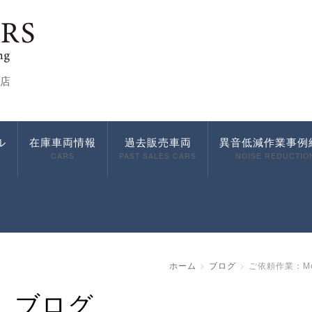
店
ル
在庫車両情報
過去販売車両
異音低減作業事例
CARS
PAST SALES CARS
NOISE REDUCTIO
ホーム
ブログ
ご依頼作業：Me
ブログ