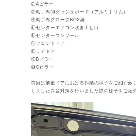
②Aピラー
③助手席側ダッシュボード（アルミトリム）
④助手席グローブBOX奥
⑤センターエアコン吹き出し口
⑥センターコンソール
⑦フロントドア
⑧リアドア
⑨Bピラー
⑩Cピラー
前回は前後ドアにおける作業の様子をご紹介致
りました異音対策を行いました際の様子をご紹