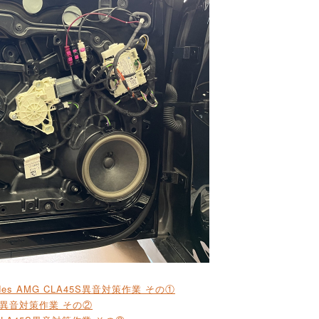
edes AMG CLA45S異音対策作業 その①
45S異音対策作業 その②