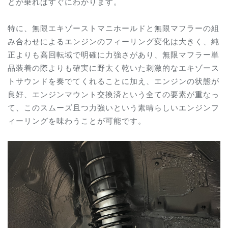
とが乗ればすぐにわかります。
特に、無限エキゾーストマニホールドと無限マフラーの組
み合わせによるエンジンのフィーリング変化は大きく、純
正よりも高回転域で明確に力強さがあり、無限マフラー単
品装着の際よりも確実に野太く乾いた刺激的なエキゾース
トサウンドを奏でてくれることに加え、エンジンの状態が
良好、エンジンマウント交換済という全ての要素が重なっ
て、このスムーズ且つ力強いという素晴らしいエンジンフ
ィーリングを味わうことが可能です。