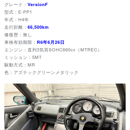
グレード：
VersionF
型式：E-PP1
年式：H4年
走行距離：
66,500km
修復歴：無し
車検有効期限：
R6年6月26日
エンジン：直列3気筒SOHC660cc（MTREC）
ミッション：5MT
駆動方式：MR
色：アズテックグリーンメタリック