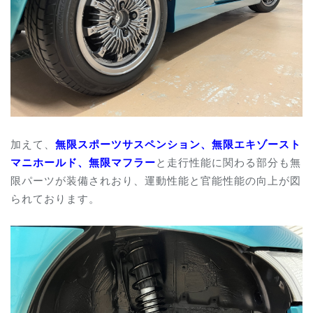
加えて、
無限スポーツサスペンション、
無限エキゾースト
マニホールド、
無限マフラー
と走行性能に関わる部分も無
限パーツが装備されおり、運動性能と官能性能の向上が図
られております。