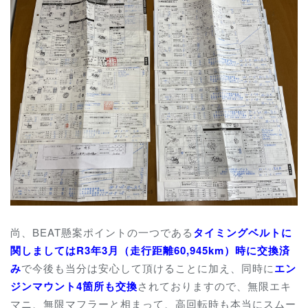
尚、BEAT懸案ポイントの一つである
タイミングベルトに
関しましてはR3年3月（走行距離60,945km）時に交換済
み
で今後も当分は安心して頂けることに加え、同時に
エン
ジンマウント4箇所も交換
されておりますので、無限エキ
マニ、無限マフラーと相まって、高回転時も本当にスムー