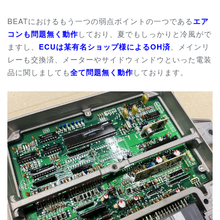
BEATにおけるもう一つの弱点ポイントの一つである
エア
コンも問題無く動作
しており、夏でもしっかりと冷風がで
ますし、
ECUは某有名ショップ様によるOH済
、メインリ
レーも交換済、メーターやサイドウィンドウといった電装
品に関しましても
全て問題無く動作
しております。