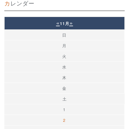
カレンダー
«
»
11月
日
月
火
水
木
金
土
1
2