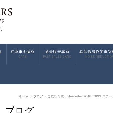
店
ル
在庫車両情報
過去販売車両
異音低減作業事例
CARS
PAST SALES CARS
NOISE REDUCTIO
ホーム
ブログ
ご依頼作業：Mercedes AMG C63S
ブログ