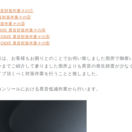
S 異音対策作業その①
 異音対策作業その②
異音対策作業その③
 C63S 異音対策作業その④
G C63S 異音対策作業その⑤
G C63S 異音対策作業その⑥
音は、お客様もお困りとのことでお伺い致しました箇所で御座
今までご紹介して参りました箇所よりも異音の発生頻度が少な
イブ頂くべく対策作業を行うことと致しました。
コンソールにおける異音低減作業から行います。