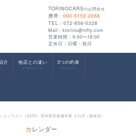
TORINOCARS
のお問合せ
携帯 :
090-5152-2066
TEL：072-856-0328
Mail：
ktorino@nifty.com
営業時間：9:00〜18:00
定休日：日曜・祝日
紹介
他店との違い
3つの約束
N
STRENGTH
PROMISE
 ステーションワゴン（S205）室内異音低減作業 その⑦（最終回）
カレンダー