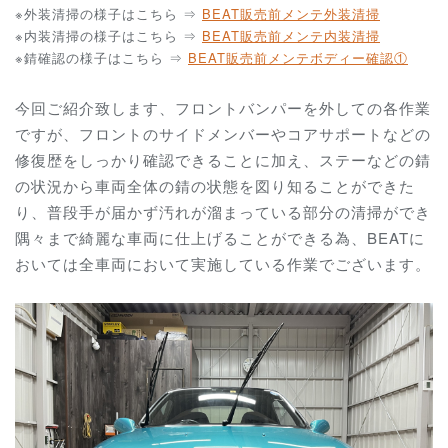
※外装清掃の様子はこちら ⇒
BEAT販売前メンテ外装清掃
※内装清掃の様子はこちら ⇒
BEAT販売前メンテ内装清掃
※錆確認の様子はこちら ⇒
BEAT販売前メンテボディー確認①
今回ご紹介致します、フロントバンパーを外しての各作業
ですが、フロントのサイドメンバーやコアサポートなどの
修復歴をしっかり確認できることに加え、ステーなどの錆
の状況から車両全体の錆の状態を図り知ることができた
り、普段手が届かず汚れが溜まっている部分の清掃ができ
隅々まで綺麗な車両に仕上げることができる為、BEATに
おいては全車両において実施している作業でございます。