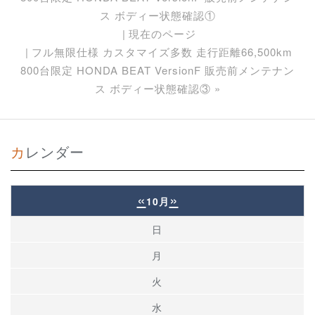
ス ボディー状態確認①
現在のページ
フル無限仕様 カスタマイズ多数 走行距離66,500km
800台限定 HONDA BEAT VersionF 販売前メンテナン
ス ボディー状態確認③
»
カレンダー
«
»
10月
日
月
火
水