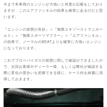
今まで本車両のエンジンが力強いと何度か記載をしており
ますが、このエアファンネルの効果も確実にあるのだと思
います。
『エンジンの状態が良好』＋『無限エキゾーストマニホー
ルド』＋『無限スポーツマフラー』＋『エアファンネル』
の効果で、ノーマルのBEATよりも確実に力強いエンジン
になっております。
これでブローバイガスの状態に関して確認ができましたの
で、次回お客様やディーラー様、もしくは弊社が確認する
際に変化の度合いを把握できる様に、ケース内を綺麗に清
掃しておきます。